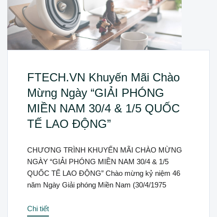
FTECH.VN Khuyến Mãi Chào
Mừng Ngày “GIẢI PHÓNG
MIỀN NAM 30/4 & 1/5 QUỐC
TẾ LAO ĐỘNG”
CHƯƠNG TRÌNH KHUYẾN MÃI CHÀO MỪNG
NGÀY “GIẢI PHÓNG MIỀN NAM 30/4 & 1/5
QUỐC TẾ LAO ĐỘNG” Chào mừng kỷ niệm 46
năm Ngày Giải phóng Miền Nam (30/4/1975
Chi tiết