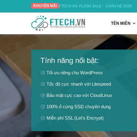
KHUYẾN MÃI
FTECH.VN: FLASH SALE – CHÀO HÈ 2025
TÊN MIỀN
Tính năng nổi bật:
Tối ưu riêng cho WordPress
Tốc độ cực nhanh với Litespeed
Bảo mật cực cao với CloudLinux
100% ổ cứng SSD chuyên dụng
Miễn phí SSL (Let's Encrypt)