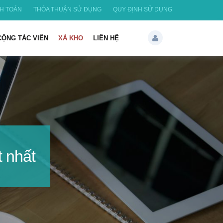
H TOÁN
THỎA THUẬN SỬ DỤNG
QUY ĐỊNH SỬ DỤNG
CỘNG TÁC VIÊN
XẢ KHO
LIÊN HỆ
t nhất