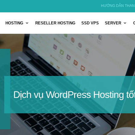
HƯỚNG DẪN THAN
HOSTING
RESELLER HOSTING
SSD VPS
SERVER
Dịch vụ WordPress Hosting tố