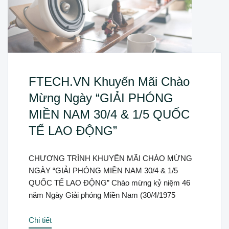
FTECH.VN Khuyến Mãi Chào
Mừng Ngày “GIẢI PHÓNG
MIỀN NAM 30/4 & 1/5 QUỐC
TẾ LAO ĐỘNG”
CHƯƠNG TRÌNH KHUYẾN MÃI CHÀO MỪNG
NGÀY “GIẢI PHÓNG MIỀN NAM 30/4 & 1/5
QUỐC TẾ LAO ĐỘNG” Chào mừng kỷ niệm 46
năm Ngày Giải phóng Miền Nam (30/4/1975
Chi tiết