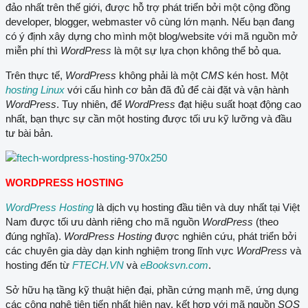
đảo nhất trên thế giới, được hỗ trợ phát triển bởi một cộng đồng
developer, blogger, webmaster vô cùng lớn mạnh. Nếu bạn đang
có ý định xây dựng cho mình một blog/website với mã nguồn mở
miễn phí thì
WordPress
là một sự lựa chọn không thể bỏ qua.
Trên thực tế,
WordPress
không phải là một
CMS
kén host. Một
hosting Linux
với cấu hình cơ bản đã đủ để cài đặt và vận hành
WordPress
. Tuy nhiên, để
WordPress
đạt hiệu suất hoạt động cao
nhất, bạn thực sự cần một hosting được tối ưu kỹ lưỡng và đầu
tư bài bản.
WORDPRESS HOSTING
WordPress Hosting
là dịch vụ hosting đầu tiên và duy nhất tại Việt
Nam được tối ưu dành riêng cho mã nguồn
WordPress
(theo
đúng nghĩa).
WordPress Hosting
được nghiên cứu, phát triển bởi
các chuyên gia dày dạn kinh nghiệm trong lĩnh vực
WordPress
và
hosting đến từ
FTECH.VN
và
eBooksvn.com
.
Sở hữu hạ tầng kỹ thuật hiện đại, phần cứng mạnh mẽ, ứng dụng
các công nghệ tiên tiến nhất hiện nay, kết hợp với mã nguồn
SOS