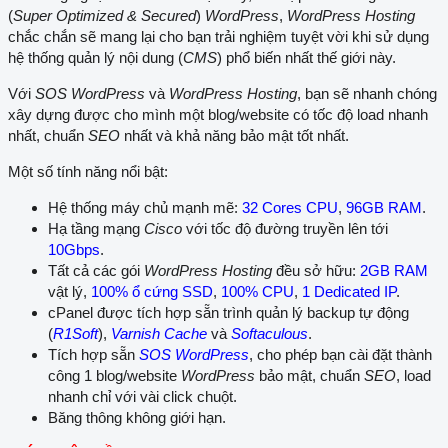
(
Super Optimized & Secured
)
WordPress
,
WordPress Hosting
chắc chắn sẽ mang lại cho bạn trải nghiệm tuyệt vời khi sử dụng
hệ thống quản lý nội dung (
CMS
) phổ biến nhất thế giới này.
Với
SOS WordPress
và
WordPress Hosting
, bạn sẽ nhanh chóng
xây dựng được cho mình một blog/website có tốc độ load nhanh
nhất, chuẩn
SEO
nhất và khả năng bảo mật tốt nhất.
Một số tính năng nổi bật:
Hệ thống máy chủ mạnh mẽ:
32 Cores CPU
,
96GB RAM
.
Hạ tầng mạng
Cisco
với tốc độ đường truyền lên tới
10Gbps
.
Tất cả các gói
WordPress Hosting
đều sở hữu:
2GB RAM
vật lý,
100% ổ cứng SSD
,
100% CPU
,
1 Dedicated IP
.
cPanel được tích hợp sẵn trình quản lý backup tự động
(
R1Soft
),
Varnish Cache
và
Softaculous
.
Tích hợp sẵn
SOS WordPress
, cho phép bạn cài đặt thành
công 1 blog/website
WordPress
bảo mật, chuẩn
SEO
, load
nhanh chỉ với vài click chuột.
Băng thông không giới hạn.