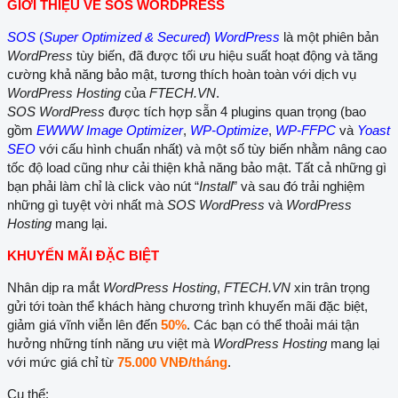
GIỚI THIỆU VỀ SOS WORDPRESS
SOS
(
Super Optimized & Secured
)
WordPress
là một phiên bản
WordPress
tùy biến, đã được tối ưu hiệu suất hoạt động và tăng
cường khả năng bảo mật, tương thích hoàn toàn với dịch vụ
WordPress Hosting
của
FTECH.VN
.
SOS WordPress
được tích hợp sẵn 4 plugins quan trọng (bao
gồm
EWWW Image Optimizer
,
WP-Optimize
,
WP-FFPC
và
Yoast
SEO
với cấu hình chuẩn nhất) và một số tùy biến nhằm nâng cao
tốc độ load cũng như cải thiện khả năng bảo mật. Tất cả những gì
bạn phải làm chỉ là click vào nút “
Install
” và sau đó trải nghiệm
những gì tuyệt vời nhất mà
SOS WordPress
và
WordPress
Hosting
mang lại.
KHUYẾN MÃI ĐẶC BIỆT
Nhân dịp ra mắt
WordPress Hosting
,
FTECH.VN
xin trân trọng
gửi tới toàn thể khách hàng chương trình khuyến mãi đặc biệt,
giảm giá vĩnh viễn lên đến
50%
. Các bạn có thể thoải mái tận
hưởng những tính năng ưu việt mà
WordPress Hosting
mang lại
với mức giá chỉ từ
75.000 VNĐ/tháng
.
Cụ thể: