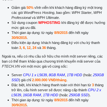
Giảm giá
50%
vĩnh viễn khi khách hàng đăng ký một trong
các gói
WordPress Hosting
, bao gồm:
WPH Starter
,
WPH
Professional
và
WPH Ultimate
.
Sử dụng coupon
WPHOSTING
khi đăng ký để được hưởng
mức giá ưu đãi.
Thời gian áp dụng: từ ngày
8/9/2015
đến hết ngày
30/9/2015
.
Điều kiện áp dụng: khách hàng đăng ký với chu kỳ thanh
toán
3
,
6
,
12
,
24
và
36
tháng.
Ngoài ra, nếu có nhu cầu sở hữu cho mình một server riêng, các
bạn có thể tham khảo qua chương trình khuyến mãi server của
FTECH.VN
với một mức giá vô cùng sốc:
Server
CPU 1 x L5639
,
8GB RAM
,
1TB HDD
(hoặc
250GB
SSD
) giá chỉ
2.000.000 VNĐ/tháng
.
Đặc biệt, khi khách hàng thanh toán với thời hạn từ
3
tháng
trở lên, cấu hình server sẽ được nâng cấp thành
CPU 2 x
L5639
,
16GB RAM
,
1TB HDD
(hoặc
250GB SSD
).
Thời gian áp dụng: từ ngày
8/9/2015
đến hết ngày
30/9/2015
.